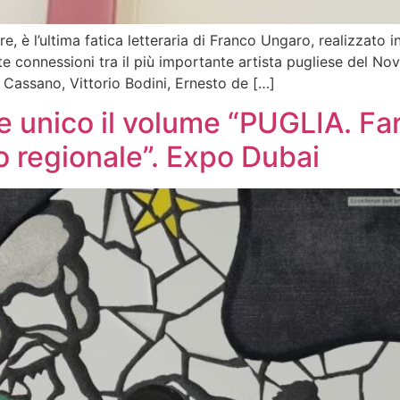
re, è l’ultima fatica letteraria di Franco Ungaro, realizza
te connessioni tra il più importante artista pugliese del No
 Cassano, Vittorio Bodini, Ernesto de […]
e unico il volume “PUGLIA. Fa
co regionale”. Expo Dubai