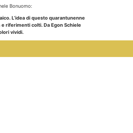
ichele Bonuomo:
saico. L’idea di questo quarantunenne
 e riferimenti colti. Da Egon Schiele
ori vividi.