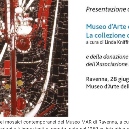
 dei mosaici contemporanei del Museo MAR di Ravenna, a cura
lezioni più importanti al mondo, nata nel 1959 su iniziativa 