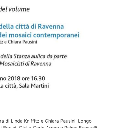
 di Linda Kniffitz e Chiara Pausini. Longo
di Bovini, Giulio Carlo Argan e Palma Bucarelli.