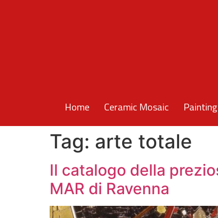
Home
Ceramic Mosaic
Painting
Tag:
arte totale
Il catalogo della prez
MAR di Ravenna