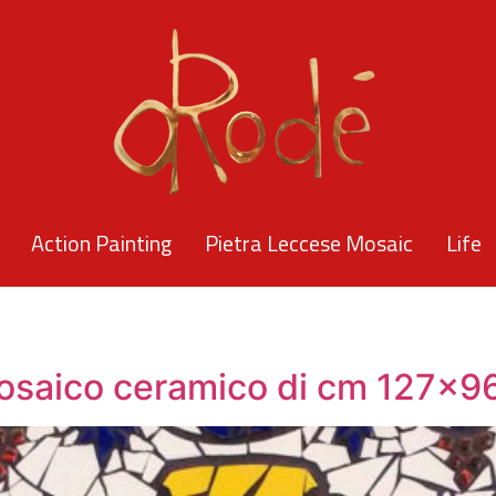
Action Painting
Pietra Leccese Mosaic
Life
osaico ceramico di cm 127x9