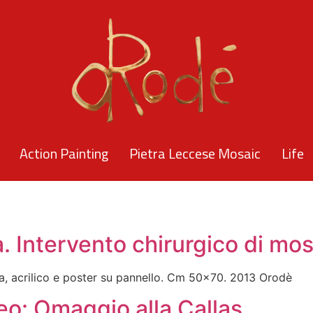
Action Painting
Pietra Leccese Mosaic
Life
 Intervento chirurgico di mos
 acrilico e poster su pannello. Cm 50×70. 2013 Orodè
o: Omaggio alla Callas