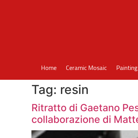
Home
Ceramic Mosaic
Painting
Tag:
resin
Ritratto di Gaetano Pe
collaborazione di Matt