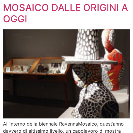
MOSAICO DALLE ORIGINI A
OGGI
All’interno della biennale RavennaMosaico, quest’anno
davvero di altissimo livello, un capolavoro di mostra