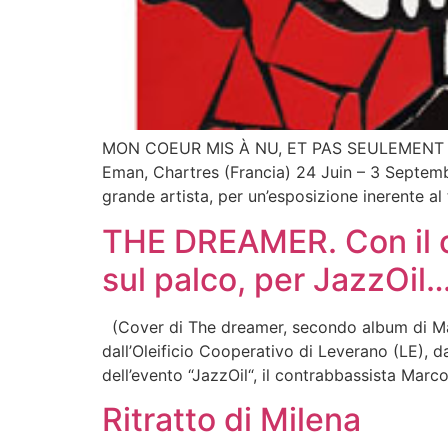
MON COEUR MIS À NU, ET PAS SEULEMENT Most
Eman, Chartres (Francia) 24 Juin – 3 Septemb
grande artista, per un’esposizione inerente a
THE DREAMER. Con il c
sul palco, per JazzOil
(Cover di The dreamer, secondo album di Marc
dall’Oleificio Cooperativo di Leverano (LE), d
dell’evento “JazzOil“, il contrabbassista Mar
Ritratto di Milena