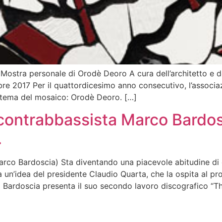
ra personale di Orodè Deoro A cura dell’architetto e d
re 2017 Per il quattordicesimo anno consecutivo, l’associaz
l tema del mosaico: Orodè Deoro. […]
ontrabbassista Marco Bardosc
…
o Bardoscia) Sta diventando una piacevole abitudine di og
a un’idea del presidente Claudio Quarta, che la ospita al pr
co Bardoscia presenta il suo secondo lavoro discografico “T