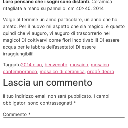
Loro pensano che i sogni sono distanti
. Ceramica
ritagliata a mano su pannello. cm 40×40. 2014
Volge al termine un anno particolare, un anno che ho
amato. Per il nuovo mi aspetto che sia magico, è questo
quindi che vi auguro, vi auguro di trascorrerlo nel
magico! Di coltivarvi come fiori incoltivabili! Di essere
acqua per le labbra dell’assetato! Di essere
irraggiungibili!
Taggato
2014 ciao
,
benvenuto
,
mosaico
,
mosaico
contemporaneo
,
mosaico di ceramica
,
orodè deoro
Lascia un commento
Il tuo indirizzo email non sarà pubblicato.
I campi
obbligatori sono contrassegnati
*
Commento
*