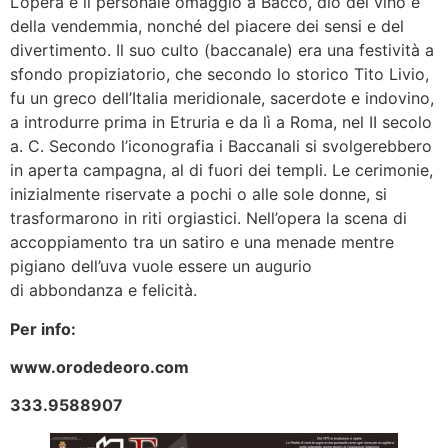
L’opera è il personale omaggio a Bacco, dio del vino e
della vendemmia, nonché del piacere dei sensi e del
divertimento. Il suo culto (baccanale) era una festività a
sfondo propiziatorio, che secondo lo storico Tito Livio,
fu un greco dell’Italia meridionale, sacerdote e indovino,
a introdurre prima in Etruria e da lì a Roma, nel II secolo
a. C. Secondo l’iconografia i Baccanali si svolgerebbero
in aperta campagna, al di fuori dei templi. Le cerimonie,
inizialmente riservate a pochi o alle sole donne, si
trasformarono in riti orgiastici. Nell’opera la scena di
accoppiamento tra un satiro e una menade mentre
pigiano dell’uva vuole essere un augurio
di abbondanza e felicità.
Per info:
www.orodedeoro.com
333.9588907