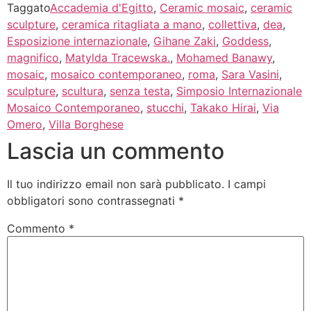
Taggato
Accademia d'Egitto
,
Ceramic mosaic
,
ceramic
sculpture
,
ceramica ritagliata a mano
,
collettiva
,
dea
,
Esposizione internazionale
,
Gihane Zaki
,
Goddess
,
magnifico
,
Matylda Tracewska.
,
Mohamed Banawy
,
mosaic
,
mosaico contemporaneo
,
roma
,
Sara Vasini
,
sculpture
,
scultura
,
senza testa
,
Simposio Internazionale
Mosaico Contemporaneo
,
stucchi
,
Takako Hirai
,
Via
Omero
,
Villa Borghese
Lascia un commento
Il tuo indirizzo email non sarà pubblicato.
I campi
obbligatori sono contrassegnati
*
Commento
*