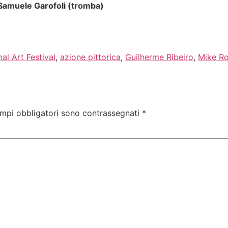
 Samuele Garofoli (tromba)
nal Art Festival
,
azione pittorica
,
Guilherme Ribeiro
,
Mike Ro
ampi obbligatori sono contrassegnati
*