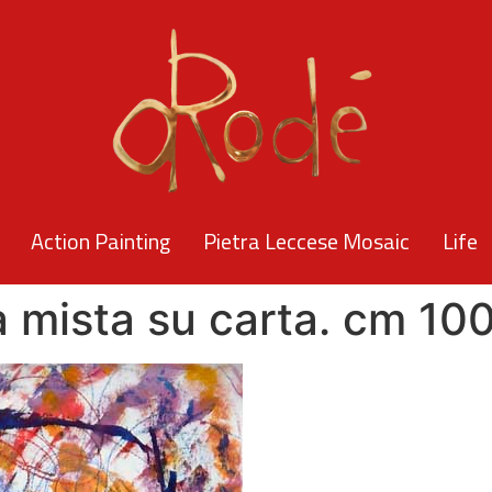
Action Painting
Pietra Leccese Mosaic
Life
 mista su carta. cm 10