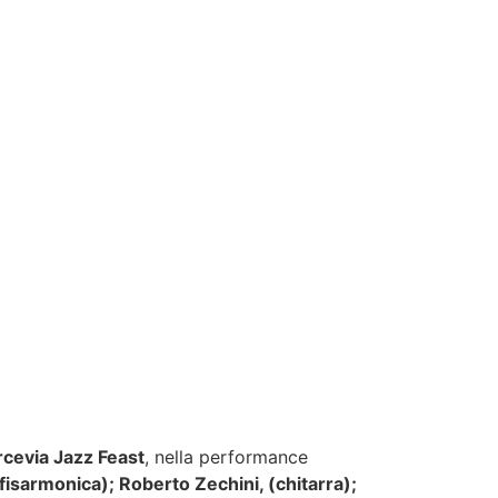
rcevia Jazz Feast
, nella performance
isarmonica); Roberto Zechini, (chitarra);