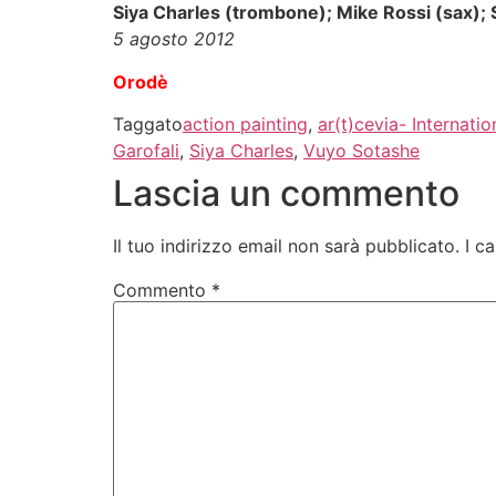
Siya Charles (trombone); Mike Rossi (sax);
5 agosto 2012
Orodè
Taggato
action painting
,
ar(t)cevia- Internatio
Garofali
,
Siya Charles
,
Vuyo Sotashe
Lascia un commento
Il tuo indirizzo email non sarà pubblicato.
I c
Commento
*