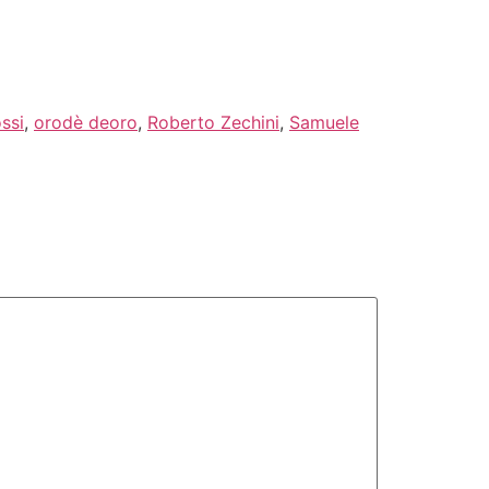
ssi
,
orodè deoro
,
Roberto Zechini
,
Samuele