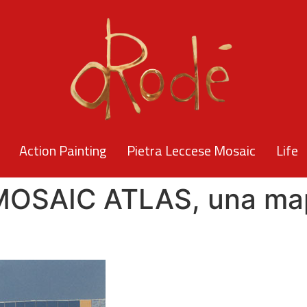
Action Painting
Pietra Leccese Mosaic
Life
u MOSAIC ATLAS, una ma