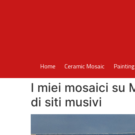
Home
Ceramic Mosaic
Painting
I miei mosaici s
di siti musivi