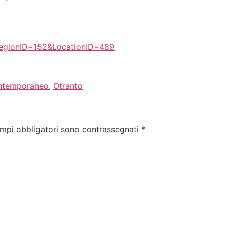
?RegionID=152&LocationID=489
ntemporaneo
,
Otranto
ampi obbligatori sono contrassegnati
*