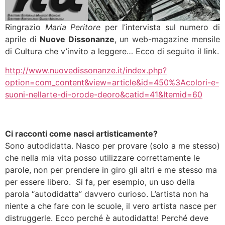
Ringrazio
Maria Peritore
per l’intervista sul numero di
aprile di
Nuove Dissonanze
, un web-magazine mensile
di Cultura che v’invito a leggere… Ecco di seguito il link.
http://www.nuovedissonanze.it/index.php?
option=com_content&view=article&id=450%3Acolori-e-
suoni-nellarte-di-orode-deoro&catid=41&Itemid=60
Colori e suoni nell’arte di Orodè Deoro
Ci racconti come nasci artisticamente?
Sono autodidatta. Nasco per provare (solo a me stesso)
che nella mia vita posso utilizzare correttamente le
parole, non per prendere in giro gli altri e me stesso ma
per essere libero. Si fa, per esempio, un uso della
parola “autodidatta” davvero curioso. L’artista non ha
niente a che fare con le scuole, il vero artista nasce per
distruggerle. Ecco perché è autodidatta! Perché deve