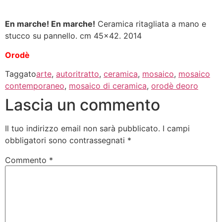
En marche! En marche!
Ceramica ritagliata a mano e
stucco su pannello. cm 45×42. 2014
Orodè
Taggato
arte
,
autoritratto
,
ceramica
,
mosaico
,
mosaico
contemporaneo
,
mosaico di ceramica
,
orodè deoro
Lascia un commento
Il tuo indirizzo email non sarà pubblicato.
I campi
obbligatori sono contrassegnati
*
Commento
*