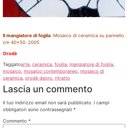
Il mangiatore di foglia
. Mosaico di ceramica su pannello.
cm 40×50. 2005
Orodè
Taggato
arte
,
ceramica
,
foglia
,
mangiatore di foglia
,
mosaico
,
mosaico contemporaneo
,
mosaico di
ceramica
,
orodè deoro
,
ritratto
Lascia un commento
Il tuo indirizzo email non sarà pubblicato.
I campi
obbligatori sono contrassegnati
*
Commento
*