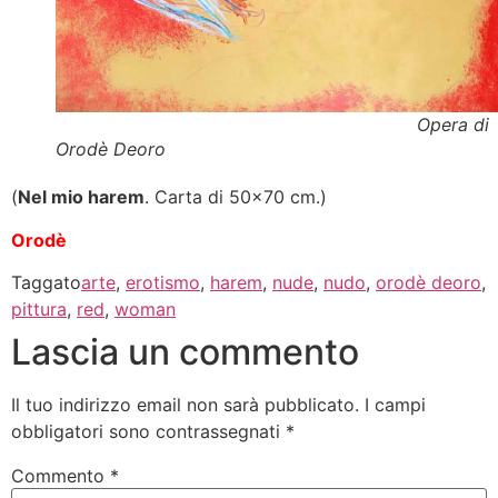
Opera di
Orodè Deoro
(
Nel mio harem
. Carta di 50×70 cm.)
Orodè
Taggato
arte
,
erotismo
,
harem
,
nude
,
nudo
,
orodè deoro
,
pittura
,
red
,
woman
Lascia un commento
Il tuo indirizzo email non sarà pubblicato.
I campi
obbligatori sono contrassegnati
*
Commento
*