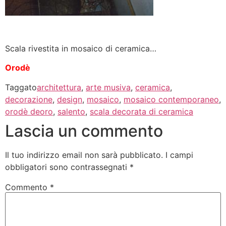
Scala rivestita in mosaico di ceramica…
Orodè
Taggato
architettura
,
arte musiva
,
ceramica
,
decorazione
,
design
,
mosaico
,
mosaico contemporaneo
,
orodè deoro
,
salento
,
scala decorata di ceramica
Lascia un commento
Il tuo indirizzo email non sarà pubblicato.
I campi
obbligatori sono contrassegnati
*
Commento
*