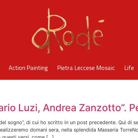
Action Painting
Pietra Leccese Mosaic
Life
Mario Luzi, Andrea Zanzotto”.
el sogno”, di cui ho scritto in un post precedente. Qui di s
alizzeremo domani sera, nella splendida Masseria TorreNova
a questi versi, come […]