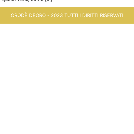
ORODÈ DEORO - 2023 TUTTI I DIRITTI RISERVATI