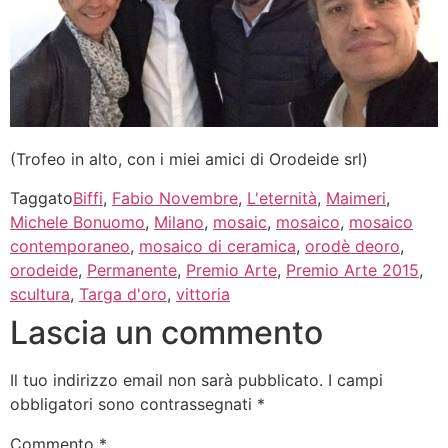
(Trofeo in alto, con i miei amici di Orodeide srl)
Taggato
Biffi
,
Fabio Novembre
,
L'eternità
,
Maimeri
,
Michele Bonuomo
,
Milano
,
mosaic
,
mosaico
,
mosaico
contemporaneo
,
mosaico di ceramica
,
orodè deoro
,
orodeide
,
Permanente
,
Premio Arte
,
Premio Arte 2015
,
scultura
,
Targa d'oro
,
vittoria
Lascia un commento
Il tuo indirizzo email non sarà pubblicato.
I campi
obbligatori sono contrassegnati
*
Commento
*