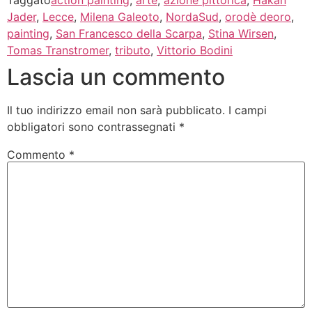
Jader
,
Lecce
,
Milena Galeoto
,
NordaSud
,
orodè deoro
,
painting
,
San Francesco della Scarpa
,
Stina Wirsen
,
Tomas Transtromer
,
tributo
,
Vittorio Bodini
Lascia un commento
Il tuo indirizzo email non sarà pubblicato.
I campi
obbligatori sono contrassegnati
*
Commento
*