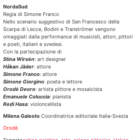
NordaSud
Regia di Simone Franco
Nello scenario suggestivo di San Francesco della
Scarpa di Lecce, Bodini e Tranströmer vengono
omaggiati dalla performance di musicisti, attori, pittori
e poeti, italiani e svedesi.
Con la partecipazione di
Stina Wirsèn
: art designer
Håkan Jäder
: attore
Simone Franco
: attore
Simone Giorgino
: poeta e lettore
Orodè Deoro
: artista pittore e mosaicista
Emanuele Coluccia
: pianista
Redi Hasa
: violoncellista
Milena Galeoto
Coordinatrice editoriale Italia-Svezia
Orodè
Taggato
action painting
,
arte
,
azione pittorica
,
Hakan