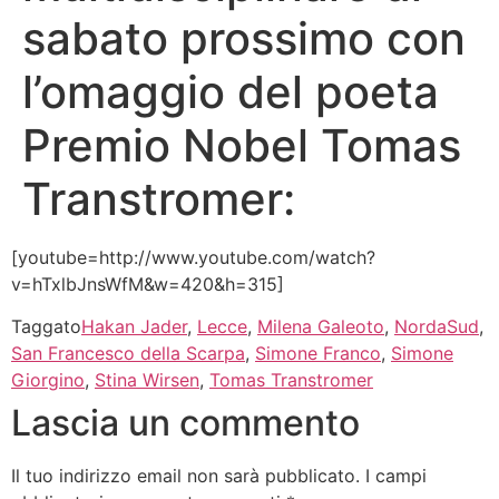
sabato prossimo con
l’omaggio del poeta
Premio Nobel Tomas
Transtromer:
[youtube=http://www.youtube.com/watch?
v=hTxlbJnsWfM&w=420&h=315]
Taggato
Hakan Jader
,
Lecce
,
Milena Galeoto
,
NordaSud
,
San Francesco della Scarpa
,
Simone Franco
,
Simone
Giorgino
,
Stina Wirsen
,
Tomas Transtromer
Lascia un commento
Il tuo indirizzo email non sarà pubblicato.
I campi