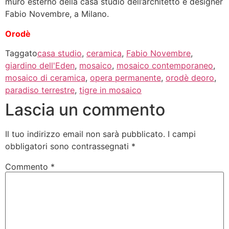
muro esterno della casa studio dell’architetto e designer
Fabio Novembre, a Milano.
Orodè
Taggato
casa studio
,
ceramica
,
Fabio Novembre
,
giardino dell'Eden
,
mosaico
,
mosaico contemporaneo
,
mosaico di ceramica
,
opera permanente
,
orodè deoro
,
paradiso terrestre
,
tigre in mosaico
Lascia un commento
Il tuo indirizzo email non sarà pubblicato.
I campi
obbligatori sono contrassegnati
*
Commento
*