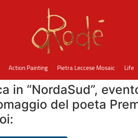
Action Painting
Pietra Leccese Mosaic
Life
ca in “NordaSud”, event
 omaggio del poeta Pre
oi: