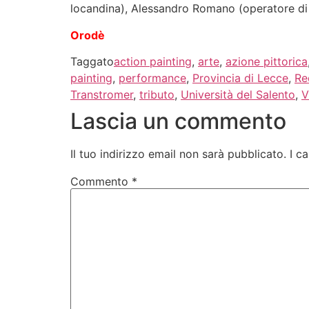
locandina), Alessandro Romano (operatore di r
Orodè
Taggato
action painting
,
arte
,
azione pittorica
painting
,
performance
,
Provincia di Lecce
,
Re
Transtromer
,
tributo
,
Università del Salento
,
V
Lascia un commento
Il tuo indirizzo email non sarà pubblicato.
I c
Commento
*