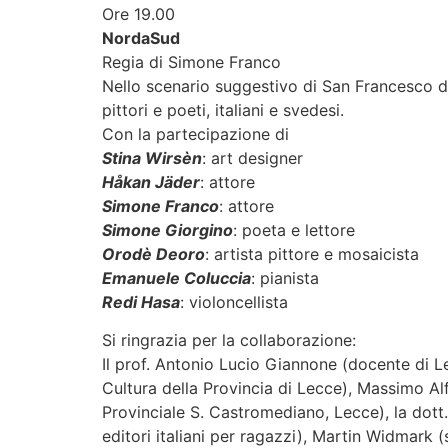
Ore 19.00
NordaSud
Regia di Simone Franco
Nello scenario suggestivo di San Francesco de
pittori e poeti, italiani e svedesi.
Con la partecipazione di
Stina Wirsèn
: art designer
Håkan Jäder
: attore
Simone Franco
: attore
Simone Giorgino
: poeta e lettore
Orodè Deoro
: artista pittore e mosaicista
Emanuele Coluccia
: pianista
Redi Hasa
: violoncellista
Si ringrazia per la collaborazione:
Il prof. Antonio Lucio Giannone (docente di L
Cultura della Provincia di Lecce), Massimo Al
Provinciale S. Castromediano, Lecce), la do
editori italiani per ragazzi), Martin Widmark (