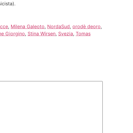
cista).
cce
,
Milena Galeoto
,
NordaSud
,
orodè deoro
,
e Giorgino
,
Stina Wirsen
,
Svezia
,
Tomas