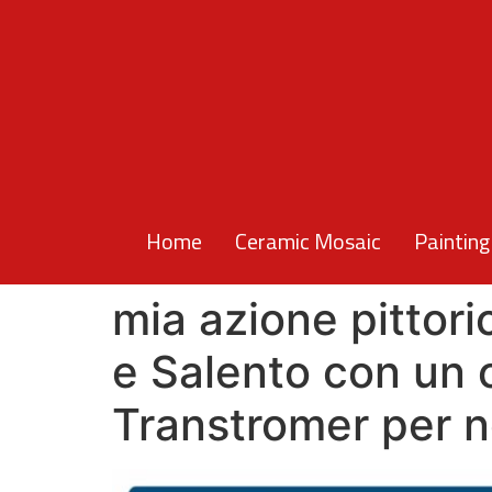
Home
Ceramic Mosaic
Painting
mia azione pittori
e Salento con un
Transtromer per n