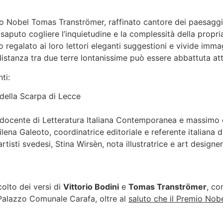
io Nobel Tomas Tranströmer, raffinato cantore dei paesaggi e
aputo cogliere l’inquietudine e la complessità della propria 
 regalato ai loro lettori eleganti suggestioni e vivide immagi
istanza tra due terre lontanissime può essere abbattuta attr
ti:
 della Scarpa di Lecce
, docente di Letteratura Italiana Contemporanea e massimo 
Milena Galeoto, coordinatrice editoriale e referente italiana
rtisti svedesi, Stina Wirsèn, nota illustratrice e art design
olto dei versi di
Vittorio Bodini
e
Tomas Tranströmer
, co
 Palazzo Comunale Carafa, oltre al
saluto che il Premio Nob