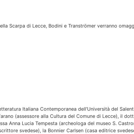
lla Scarpa di Lecce, Bodini e Tranströmer verranno omaggiat
etteratura Italiana Contemporanea dell’Università del Salen
farano (assessore alla Cultura del Comune di Lecce), il dot
tt.ssa Anna Lucia Tempesta (archeologa del museo S. Castr
scrittore svedese), la Bonnier Carlsen (casa editrice svedese