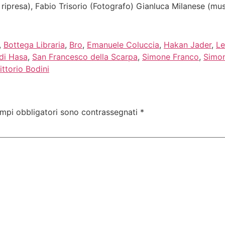
ipresa), Fabio Trisorio (Fotografo) Gianluca Milanese (musi
,
Bottega Libraria
,
Bro
,
Emanuele Coluccia
,
Hakan Jader
,
Le
di Hasa
,
San Francesco della Scarpa
,
Simone Franco
,
Simon
ittorio Bodini
ampi obbligatori sono contrassegnati
*