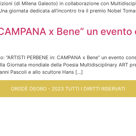
oni (di Milena Galeoto) in collaborazione con Multidiscipl
’incontro tra il premio Nobel Tomas Tranström
CAMPANA x Bene” un evento c
nto: “ARTISTI PERBENE in: CAMPANA x Bene” un evento consa
della Giornata mondiale della Poesia Multidisciplinary AR
anni Pascoli e allo scultore Hans […]
ORODÈ DEORO - 2023 TUTTI I DIRITTI RISERVATI