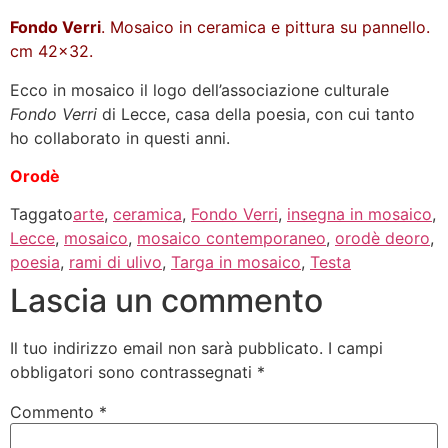
Fondo Verri
. Mosaico in ceramica e pittura su pannello.
cm 42×32.
Ecco in mosaico il logo dell’associazione culturale
Fondo Verri
di Lecce, casa della poesia, con cui tanto
ho collaborato in questi anni.
Orodè
Taggato
arte
,
ceramica
,
Fondo Verri
,
insegna in mosaico
,
Lecce
,
mosaico
,
mosaico contemporaneo
,
orodè deoro
,
poesia
,
rami di ulivo
,
Targa in mosaico
,
Testa
Lascia un commento
Il tuo indirizzo email non sarà pubblicato.
I campi
obbligatori sono contrassegnati
*
Commento
*